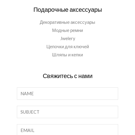
Подарочные аксессуары
Декоративные аксессуары
Модные ремни
Jwelery
Цепочки для ключей
Шляпы и кепки
Свяжитесь с нами
И
м
я
О
*
д
н
Э
о