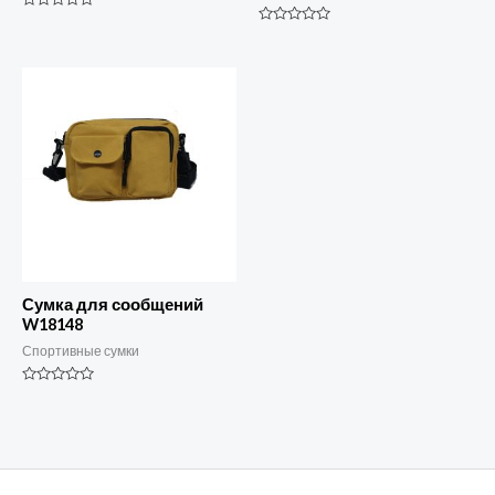
Номинальный
0
Номинальный
из
0
5
из
5
Сумка для сообщений
W18148
Спортивные сумки
Номинальный
0
из
5