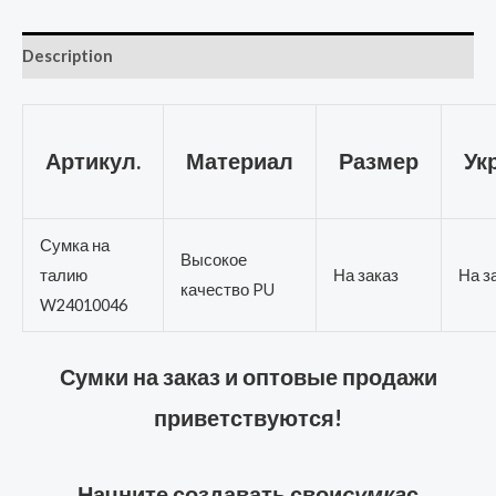
Description
Артикул.
Материал
Размер
Ук
Сумка на
Высокое
талию
На заказ
На з
качество PU
W24010046
Сумки на заказ и оптовые продажи
приветствуются!
Начните создавать свои
сумка
с