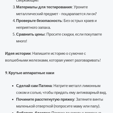
сверкающие?
Материалы для тестирования
: Уроните
металлический предмет - поцарапается ли он?
Проверьте безопасность
: Без острых краев и
неприятного запаха.
Сравнить цены
: Просите скидки, если покупаете
много!
Идея истории
: Напишите историю о сумочке с
волшебными железками, которая умеет разговаривать!
9. Крутые аппаратные хаки
Сделай сам Патина
: Натрите металл лимонным
соком и солью, чтобы придать ему антикварный вид.
Почините расстегнутую пряжку
: Затяните винты
маленькой отверткой (попросите маму или папу).
Добавить блестки
: Покрасьте смолу с помощью