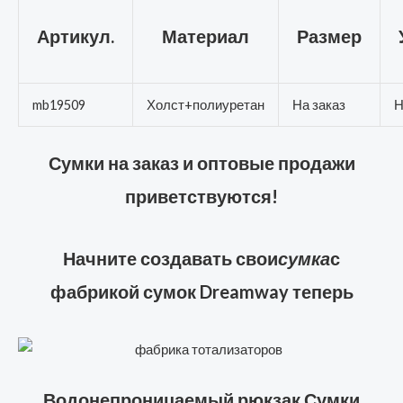
Артикул.
Материал
Размер
mb19509
Холст+полиуретан
На заказ
Н
Сумки на заказ и оптовые продажи
приветствуются!
Начните создавать свои
сумка
с
фабрикой сумок Dreamway теперь
Водонепроницаемый рюкзак Сумки