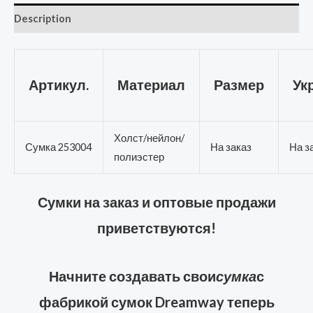
Description
Артикул.
Материал
Размер
Ук
Холст/нейлон/
Сумка 253004
На заказ
На з
полиэстер
Сумки на заказ и оптовые продажи
приветствуются!
Начните создавать свои
сумка
с
фабрикой сумок Dreamway теперь