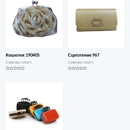
Кошелек 190405
Сцепление 967
Сумочка / клатч
Сумочка / клатч
Номинальный
Номинальный
0
0
из
из
5
5