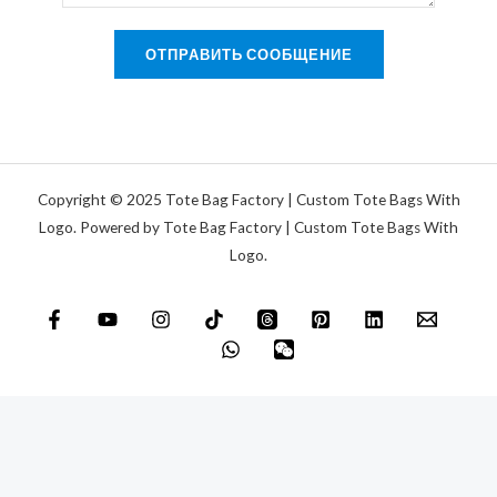
т
я
р
е
п
и
ОТПРАВИТЬ СООБЩЕНИЕ
к
о
й
с
ч
и
т
т
л
а
и
*
с
Copyright © 2025 Tote Bag Factory | Custom Tote Bags With
о
Logo. Powered by Tote Bag Factory | Custom Tote Bags With
Logo.
о
б
щ
е
н
и
е
*