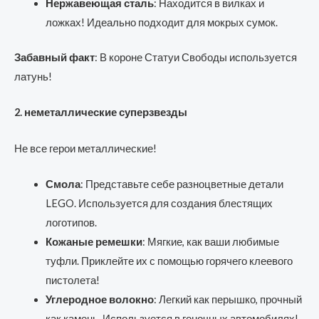
Нержавеющая сталь
: Находится в вилках и
ложках! Идеально подходит для мокрых сумок.
Забавный факт
: В короне Статуи Свободы используется
латунь!
2. неметаллические суперзвезды
Не все герои металлические!
Смола
: Представьте себе разноцветные детали
LEGO. Используется для создания блестящих
логотипов.
Кожаные ремешки
: Мягкие, как ваши любимые
туфли. Приклейте их с помощью горячего клеевого
пистолета!
Углеродное волокно
: Легкий как перышко, прочный
как камень. Используется в гоночных автомобилях!