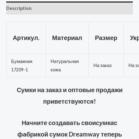
Description
Артикул.
Материал
Размер
Ук
Бумажник
Натуральная
На заказ
На з
17209-1
кожа
Сумки на заказ и оптовые продажи
приветствуются!
Начните создавать свои
сумка
с
фабрикой сумок Dreamway теперь