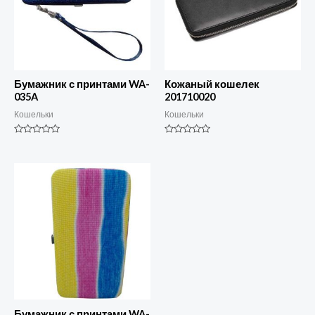
Бумажник с принтами WA-
Кожаный кошелек
035A
201710020
Кошельки
Кошельки
Номинальный
Номинальный
0
0
из
из
5
5
Бумажник с принтами WA-