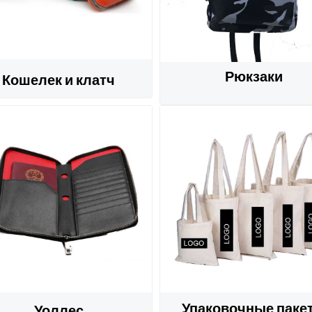
Рюкзаки
Кошелек и клатч
Упаковочные паке
Уоллес